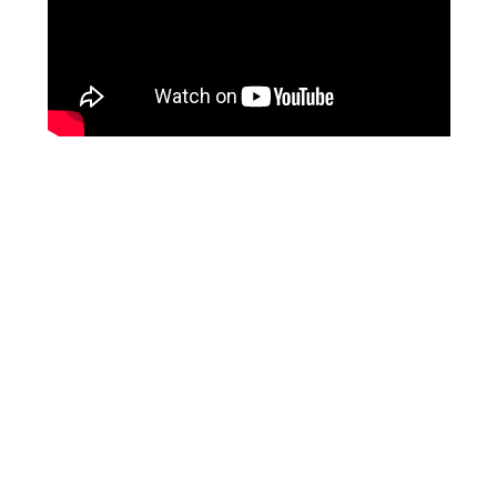
Esittelyssä Grosh
Intuitiivinen, kuvakepohjainen
design auttaa keskittymään