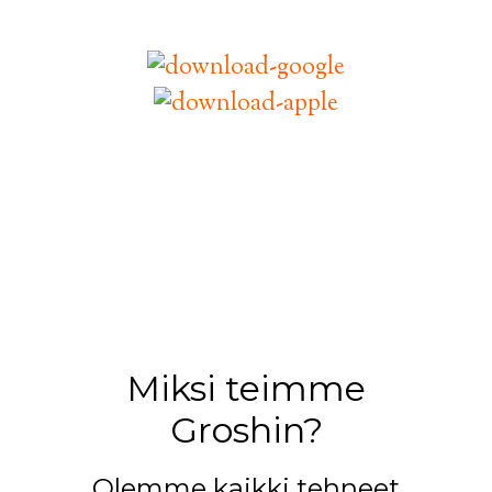
nyt ja aina.
Miksi teimme
Groshin?
Olemme kaikki tehneet