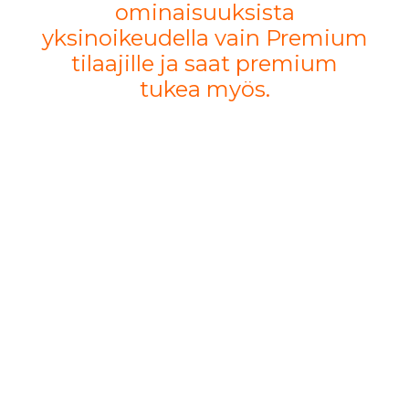
ominaisuuksista
yksinoikeudella vain Premium
tilaajille ja saat premium
tukea myös.
Tässä vain
muutama ilahtunut
kommentti